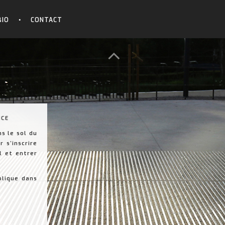
BIO
CONTACT
NCE
s le sol du
 s’inscrire
l et entrer
plique dans