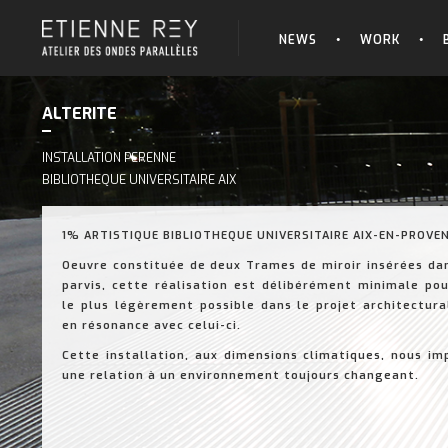
NEWS
WORK
ALTERITE
INSTALLATION PERENNE
BIBLIOTHEQUE UNIVERSITAIRE AIX
1% ARTISTIQUE BIBLIOTHEQUE UNIVERSITAIRE AIX-EN-PROVE
Oeuvre constituée de deux Trames de miroir insérées dan
parvis, cette réalisation est délibérément minimale pour
le plus légèrement possible dans le projet architectura
en résonance avec celui-ci.
Cette installation, aux dimensions climatiques, nous im
une relation à un environnement toujours changeant.